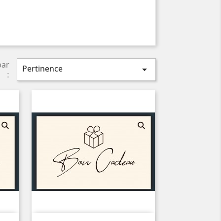
par
Pertinence

: