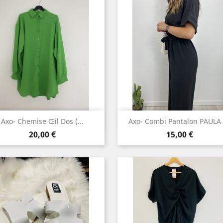
Aperçu rapide
Aperçu rapide


Axo- Chemise Œil Dos (...
Axo- Combi Pantalon PAULA .
Prix
Prix
20,00 €
15,00 €