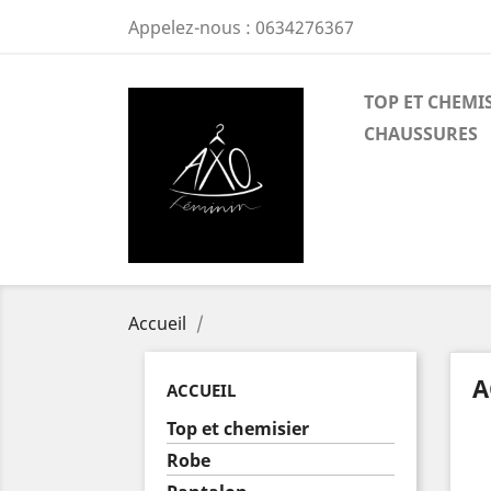
Appelez-nous :
0634276367
TOP ET CHEMI
CHAUSSURES
Accueil
A
ACCUEIL
Top et chemisier
Robe