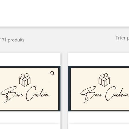
Trier 
 171 produits.