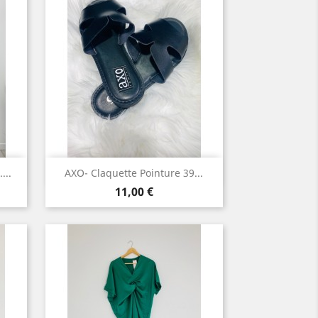
Aperçu rapide

...
AXO- Claquette Pointure 39...
Prix
11,00 €