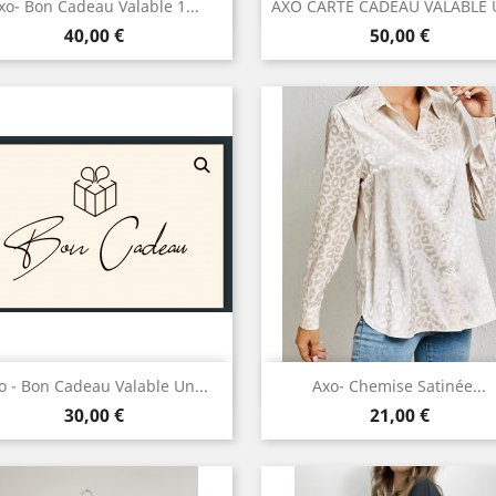
Aperçu rapide
Aperçu rapide


xo- Bon Cadeau Valable 1...
AXO CARTE CADEAU VALABLE U
Prix
Prix
40,00 €
50,00 €
Aperçu rapide
Aperçu rapide


o - Bon Cadeau Valable Un...
Axo- Chemise Satinée...
Prix
Prix
30,00 €
21,00 €