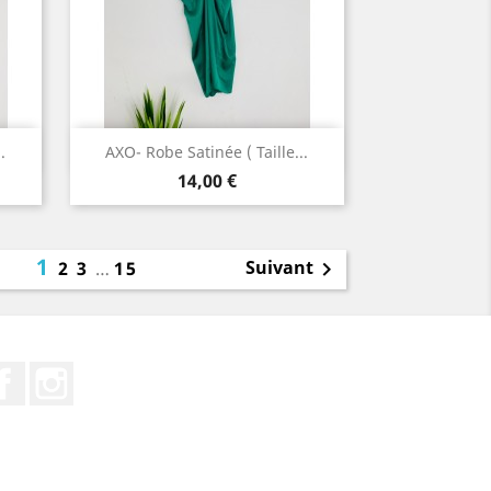
Aperçu rapide

.
AXO- Robe Satinée ( Taille...
Prix
14,00 €
1
Suivant
2
3
…
15

Facebook
Instagram