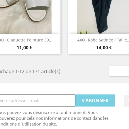
Aperçu rapide
Aperçu rapide


XO- Claquette Pointure 39...
AXO- Robe Satinée ( Taille..
Prix
Prix
11,00 €
14,00 €
ichage 1-12 de 171 article(s)
ous pouvez vous désinscrire à tout moment. Vous
ouverez pour cela nos informations de contact dans les
nditions d'utilisation du site.