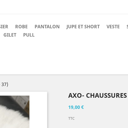
SIER
ROBE
PANTALON
JUPE ET SHORT
VESTE
GILET
PULL
 37)
AXO- CHAUSSURES 
19,00 €
TTC