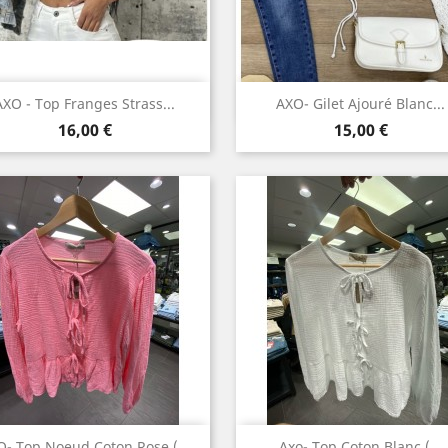
Aperçu rapide
Aperçu rapide


AXO - Top Franges Strass...
AXO- Gilet Ajouré Blanc...
Prix
Prix
16,00 €
15,00 €
Aperçu rapide
Aperçu rapide


O- Top Noeud Coton Rose (...
Axo- Top Coton Blanc (...