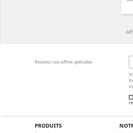
Aff
Recevez nos offres spéciales
V
tr
co
re
PRODUITS
NOTR