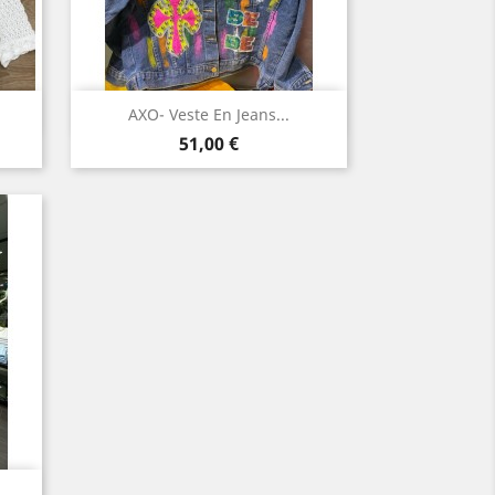
Aperçu rapide

AXO- Veste En Jeans...
Prix
51,00 €