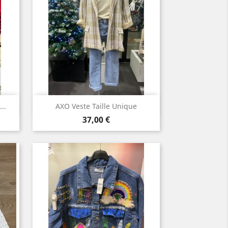
Aperçu rapide

..
AXO Veste Taille Unique
Prix
37,00 €