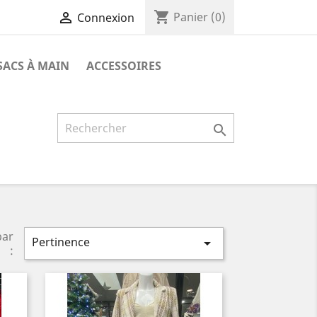
shopping_cart

Panier
(0)
Connexion
SACS À MAIN
ACCESSOIRES

par
Pertinence

: